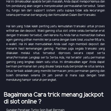
Hal ini dimaksudkan apabila terjalin masalah, Anda dapat melaporkannya dan
tim pendukung akan segera menyelesaikan permasalahan tersebut. Selain
itu, fungsi lain dari support sistem yaitu supaya tidak ada kecurangan
selama permainan berlangsung dan Kemudahan Dalam Bertransaksi.
Hal lain yang tidak kalah penting yaitu kemudahan transaksi untuk proses
withdraw dan deposit. Wakil gaming situs slot online selalu berkaitan erat
dengan transaksi tersebut, oleh karena itu Anda harus memastikan bahwa
agen gaming pilihan memiliki kerja sama dengan bank lokal ,voucher88,qris,
e-wallet. Hal ini akan memudahkan Anda saat ingin membeli deposit dan
menarik hasil kemenangan gaming. Pastikan juga segala transaksi yang
dilakukan melalui situs tersebut diproses secara cepat serta
aman,Permainan Lengkap serta Serba Ada, Hal terakhir yaitu permainan
gaming yang lengkap dalam satu situs. Ini dimaksudkan agar Anda dapat
bermain permainan lain yang disukai tanpa kudu berpindah ke situs lainnya.
Situs terbaik adalah yang memiliki bermacam jenis permainan gaming dan
boleh dimainkan selama 24 jam penuh di mana saja dengan telah
mendukung hampir seluruh perangkat.
Bagaimana Cara trick menang jackpot
di slot online ?
Gunakan Penataan Turbo Spin Buat Bermain