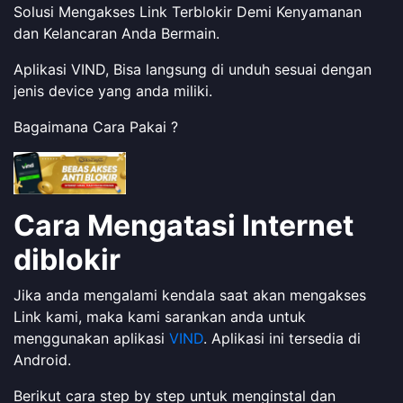
Solusi Mengakses Link Terblokir Demi Kenyamanan
dan Kelancaran Anda Bermain.
Aplikasi VIND, Bisa langsung di unduh sesuai dengan
jenis device yang anda miliki.
Bagaimana Cara Pakai ?
Cara Mengatasi Internet
diblokir
Jika anda mengalami kendala saat akan mengakses
Link kami, maka kami sarankan anda untuk
menggunakan aplikasi
VIND
. Aplikasi ini tersedia di
Android.
Berikut cara step by step untuk menginstal dan