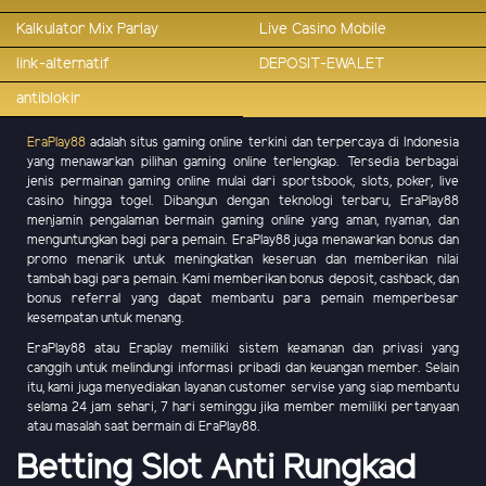
Kalkulator Mix Parlay
Live Casino Mobile
link-alternatif
DEPOSIT-EWALET
antiblokir
EraPlay88
adalah situs gaming online terkini dan terpercaya di Indonesia
yang menawarkan pilihan gaming online terlengkap. Tersedia berbagai
jenis permainan gaming online mulai dari sportsbook, slots, poker, live
casino hingga togel. Dibangun dengan teknologi terbaru, EraPlay88
menjamin pengalaman bermain gaming online yang aman, nyaman, dan
menguntungkan bagi para pemain. EraPlay88 juga menawarkan bonus dan
promo menarik untuk meningkatkan keseruan dan memberikan nilai
tambah bagi para pemain. Kami memberikan bonus deposit, cashback, dan
bonus referral yang dapat membantu para pemain memperbesar
kesempatan untuk menang.
EraPlay88 atau Eraplay memiliki sistem keamanan dan privasi yang
canggih untuk melindungi informasi pribadi dan keuangan member. Selain
itu, kami juga menyediakan layanan customer servise yang siap membantu
selama 24 jam sehari, 7 hari seminggu jika member memiliki pertanyaan
atau masalah saat bermain di EraPlay88.
Betting Slot Anti Rungkad