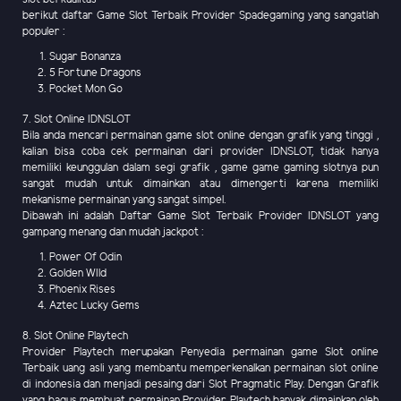
berikut daftar Game Slot Terbaik Provider Spadegaming yang sangatlah
populer :
Sugar Bonanza
5 Fortune Dragons
Pocket Mon Go
7. Slot Online IDNSLOT
Bila anda mencari permainan game slot online dengan grafik yang tinggi ,
kalian bisa coba cek permainan dari provider IDNSLOT, tidak hanya
memiliki keunggulan dalam segi grafik , game game gaming slotnya pun
sangat mudah untuk dimainkan atau dimengerti karena memiliki
mekanisme permainan yang sangat simpel.
Dibawah ini adalah Daftar Game Slot Terbaik Provider IDNSLOT yang
gampang menang dan mudah jackpot :
Power Of Odin
Golden WIld
Phoenix Rises
Aztec Lucky Gems
8. Slot Online Playtech
Provider Playtech merupakan Penyedia permainan game Slot online
Terbaik uang asli yang membantu memperkenalkan permainan slot online
di indonesia dan menjadi pesaing dari Slot Pragmatic Play. Dengan Grafik
yang bagus membuat permainan Provider Playtech banyak dimainkan oleh