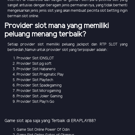
sangat antusias dengan beragam jenis permainan nya, yang tidak berhenti
mengeluarkan jenis jenis slot yang akan membuat pecinta slot betting ingin
bermain slot online.
Provider slot mana yang memiliki
peluang menang terbaik?
Setiap provider slot memiliki peluang jackpot dan RTP SLOT yang
berbedah ,Namun untuk provider slot yang terpopuler adalah :
Provider Slot IDNSLOT
Provider Slot pg soft
Provider Slot Habanero
Provider Slot Pragmatic Play
Provider Slot Playtech
Provider Slot Spadegaming
Provider Slot Microgaming
Provider Slot Joker Gaming
Provider Slot Play'n Go
Game slot apa saja yang Terbaik di ERAPLAY88?
Game Slot Online Power Of Odin