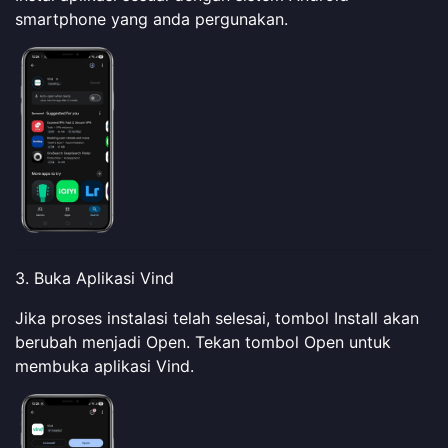
smartphone yang anda pergunakan.
3. Buka Aplikasi Vind
Jika proses instalasi telah selesai, tombol Install akan
berubah menjadi Open. Tekan tombol Open untuk
membuka aplikasi Vind.