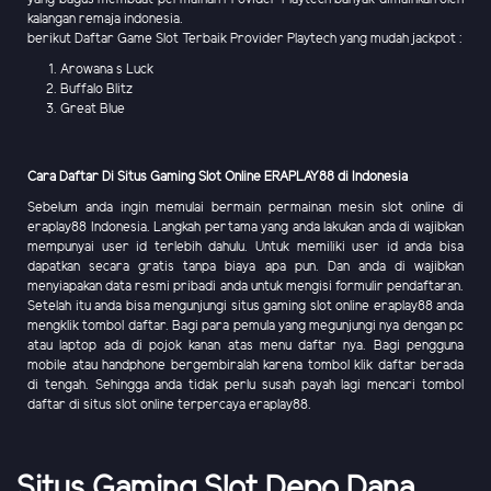
kalangan remaja indonesia.
berikut Daftar Game Slot Terbaik Provider Playtech yang mudah jackpot :
Arowana s Luck
Buffalo Blitz
Great Blue
Cara Daftar Di Situs Gaming Slot Online ERAPLAY88 di Indonesia
Sebelum anda ingin memulai bermain permainan mesin slot online di
eraplay88 Indonesia. Langkah pertama yang anda lakukan anda di wajibkan
mempunyai user id terlebih dahulu. Untuk memiliki user id anda bisa
dapatkan secara gratis tanpa biaya apa pun. Dan anda di wajibkan
menyiapakan data resmi pribadi anda untuk mengisi formulir pendaftaran.
Setelah itu anda bisa mengunjungi situs gaming slot online eraplay88 anda
mengklik tombol daftar. Bagi para pemula yang megunjungi nya dengan pc
atau laptop ada di pojok kanan atas menu daftar nya. Bagi pengguna
mobile atau handphone bergembiralah karena tombol klik daftar berada
di tengah. Sehingga anda tidak perlu susah payah lagi mencari tombol
daftar di situs slot online terpercaya eraplay88.
Situs Gaming Slot Depo Dana,