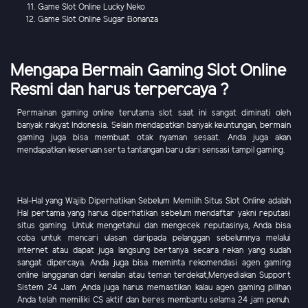
Game Slot Online Lucky Neko
Game Slot Online Sugar Bonanza
Mengapa Bermain Gaming Slot Online
Resmi dan harus terpercaya ?
Permainan gaming online terutama slot saat ini sangat diminati oleh
banyak rakyat Indonesia. Selain mendapatkan banyak keuntungan, bermain
gaming juga bisa membuat otak nyaman sesaat. Anda juga akan
mendapatkan keseruan serta tantangan baru dari sensasi tampil gaming.
Hal-Hal yang Wajib Diperhatikan Sebelum Memilih Situs Slot Online adalah
Hal pertama yang harus diperhatikan sebelum mendaftar yakni reputasi
situs gaming. Untuk mengetahui dan mengecek reputasinya, Anda bisa
coba untuk mencari ulasan daripada pelanggan sebelumnya melalui
internet atau dapat juga langsung bertanya secara rekan yang sudah
sangat dipercaya. Anda juga bisa meminta rekomendasi agen gaming
online langganan dari kenalan atau teman terdekat,Menyediakan Support
Sistem 24 Jam ,Anda juga harus memastikan kalau agen gaming pilihan
Anda telah memiliki CS aktif dan beres membantu selama 24 jam penuh.