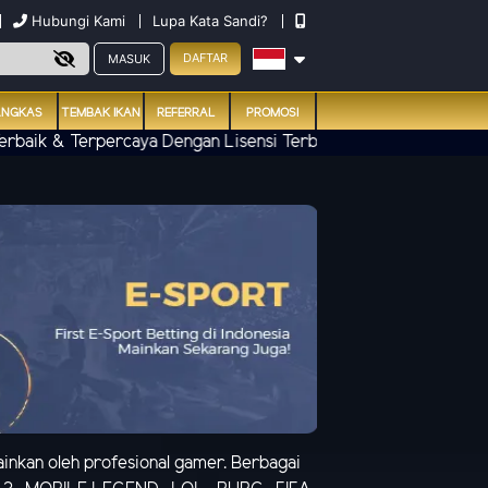
Hubungi Kami
Lupa Kata Sandi?
DAFTAR
ANGKAS
TEMBAK IKAN
REFERRAL
PROMOSI
ensi Terbaik Di Asia | E-Sport | Slots | IDNLive | IDNP
nkan oleh profesional gamer. Berbagai