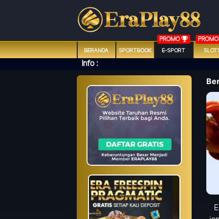
PROMO
PROM
BERANDA
SPORTBOOK
E-SPORT
SLOT
Info :
Selamat Datang Di Eraplay88
Be
E